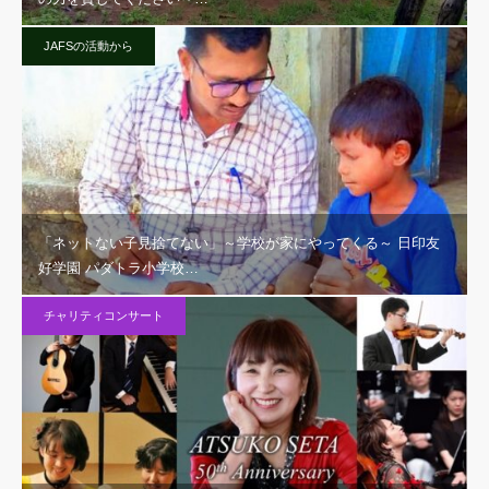
JAFSの活動から
「ネットない子見捨てない」～学校が家にやってくる～ 日印友
好学園 パダトラ小学校…
チャリティコンサート