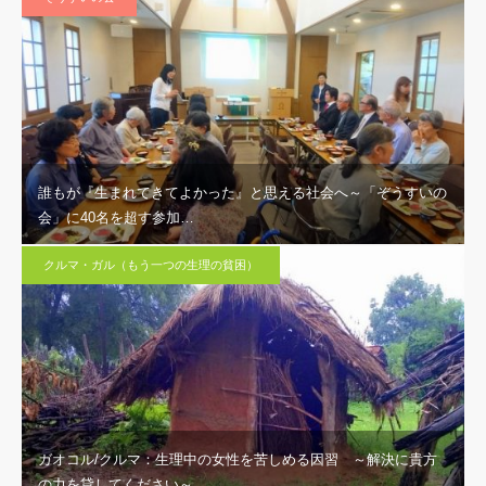
誰もが『生まれてきてよかった』と思える社会へ～「ぞうすいの
会」に40名を超す参加…
クルマ・ガル（もう一つの生理の貧困）
ガオコル/クルマ：生理中の女性を苦しめる因習 ～解決に貴方
の力を貸してください～…