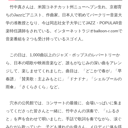
竹中真さんは、米国コネチカット州ニューへブン生れ、京都育
ちのJazzピアニスト、作曲家。日本人で初めてバークリー音楽大
学の准教授となり、今は同志社女子大学にてJAZZ・POPULAR音
楽特任講師をされている。インターネットラジオballoon-r.comで
音楽番組を２つも受け持っているスゴイ人。
この日は、1,000曲以上のジャズ・ポップスのレパートリーか
ら、日本の唱歌や映画音楽など、誰もがなじみの深い曲をアレン
ジして、楽しませてくれました。曲目は、「どこかで春が」「早
春譜」「賛美歌：主よみもとに」「ドナドナ」「シェルブールの
雨傘」「さくらさくら」など。
穴水の公民館では、コンサートの最後に、会場いっぱいに集ま
ってくださった皆さんと一緒に、竹中さんの演奏で、「♪ふるさ
と」を声を合わせて唄いました。手話で歌詞を奏でながら、涙ぐ
みながら歌っていた、子ども連れのお母さん。メロディに体を揺