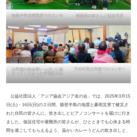
輪島中学校避難所でのコンサ
避難所の皆さんと記念写真
ート
穴水町兜公民館でのコンサー
公民館の集会室いっぱいに集
ト
まってくださった甲地区のみ
なさん
公益社団法人「アジア協会アジア友の会」では、2025年3月15
日(土)・16日(日)の２日間、能登半島の地震と豪雨災害で被災さ
れた住民の皆さんに、炊き出しとピアノコンサートを届けに行き
ました。仮設住宅や避難所の皆さんが、ひとときでも心休まる時
間を過ごしてもらえるよう、温かいカレーうどんの炊き出しと、