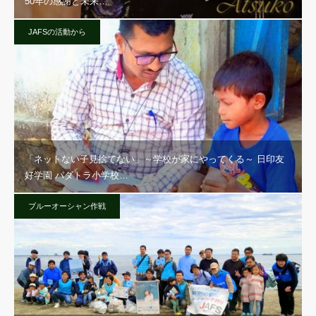
50年の感謝と未来…
JAFSの活動から
「ネットない子見捨てない」～学校が家にやってくる～ 日印友
好学園 パダトラ小学校…
ブルーオーシャン作戦