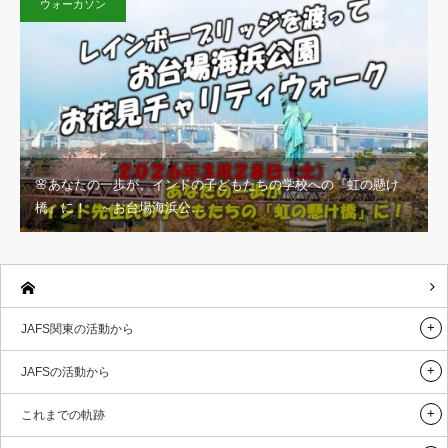
ウォーカソン
🌸あなたの一歩が、インドの子どもたちの学校への『虹の懸け
橋』に！ ～お台場海浜公…
JAFS関東の活動から
JAFSの活動から
これまでの軌跡