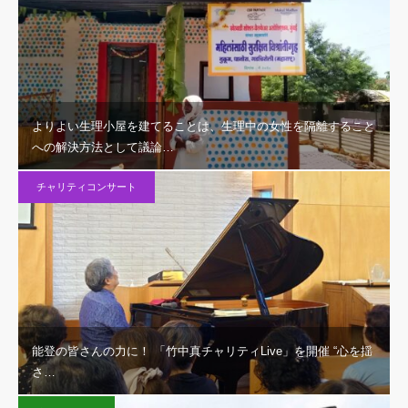
よりよい生理小屋を建てることは、生理中の女性を隔離すること
への解決方法として議論…
チャリティコンサート
能登の皆さんの力に！ 「竹中真チャリティLive」を開催 “心を揺
さ…