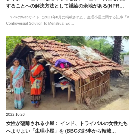
することへの解決方法として議論の余地がある(NPR…
NPRのWebサイト に2021年8月に掲載された、生理小屋に関する記事「A
Controversial Solution To Menstrual Exi…
2022.10.20
女性が隔離される小屋： インド、トライバルの女性たち
へよりよい「生理小屋」を (BBCの記事から転載…