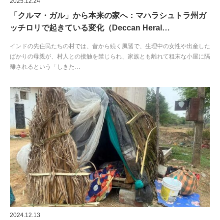
2025.12.24
「クルマ・ガル」から本来の家へ：マハラシュトラ州ガ
ッチロリで起きている変化（Deccan Heral…
インドの先住民たちの村では、昔から続く風習で、生理中の女性や出産した
ばかりの母親が、村人との接触を禁じられ、家族とも離れて粗末な小屋に隔
離されるという「しきた…
2024.12.13