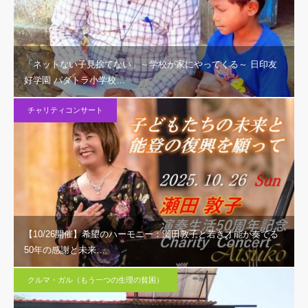
「ネットない子見捨てない」～学校が家にやってくる～ 日印友
好学園 パダトラ小学校…
チャリティコンサート
【10/26開催】希望のハーモニー：瀬田敦子と若き才能が奏でる
50年の感謝と未来…
クルマ・ガル（もう一つの生理の貧困）