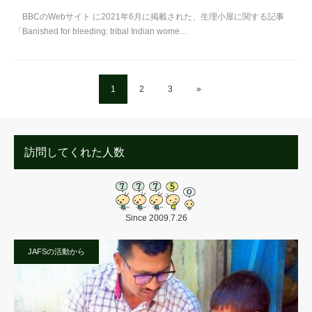
BBCのWebサイト に2021年6月に掲載された、生理小屋に関する記事
「Banished for bleeding: tribal Indian wome…
1
2
3
»
訪問してくれた人数
Since 2009.7.26
JAFSの活動から