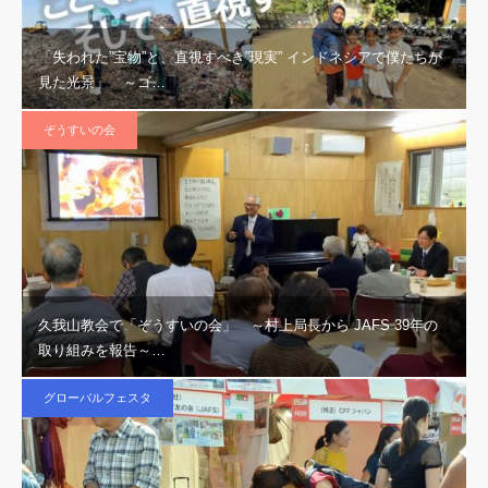
「失われた”宝物”と、直視すべき”現実” インドネシアで僕たちが
見た光景」 ～ゴ…
ぞうすいの会
久我山教会で「ぞうすいの会」 ～村上局長から JAFS 39年の
取り組みを報告～…
グローバルフェスタ