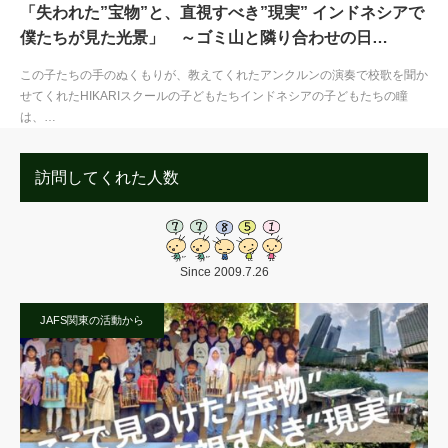
「失われた”宝物”と、直視すべき”現実” インドネシアで
僕たちが見た光景」 ～ゴミ山と隣り合わせの日…
この子たちの手のぬくもりが、教えてくれたアンクルンの演奏で校歌を聞か
せてくれたHIKARIスクールの子どもたちインドネシアの子どもたちの瞳
は、…
訪問してくれた人数
Since 2009.7.26
JAFS関東の活動から