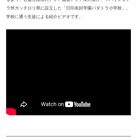
ラ州ガッチロリ県に設立した「日印友好学園パダトラ小学校」。
学校に通う生徒による紹介ビデオです。