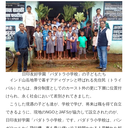
日印友好学園「パダトラ小学校」の子どもたち
インド山岳地帯で暮すアディヴァシと呼ばれる先住民（トライ
バル）たちは、身分制度としてのカースト外の更に下層に位置付
けられ、永く社会において差別されてきました。
こうした境遇の子ども達が、学校で学び、将来は職を得て自立
できるように、現地のNGOとJAFSが協力して設立されたのが、
日印友好学園「パダトラ小学校」です。パダドラ小学校は、バン