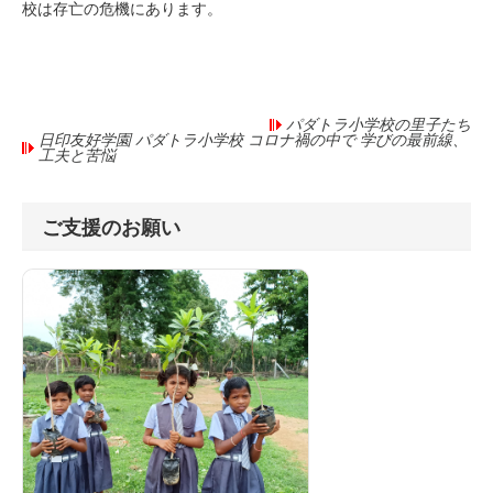
校は存亡の危機にあります。
パダトラ小学校の里子たち
日印友好学園 パダトラ小学校 コロナ禍の中で 学びの最前線、
工夫と苦悩
ご支援のお願い