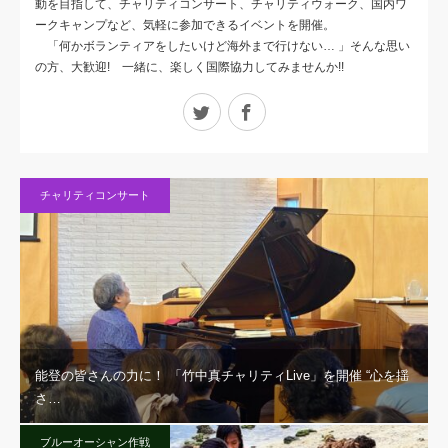
動を目指して、チャリティコンサート、チャリティウォーク、国内ワ
ークキャンプなど、気軽に参加できるイベントを開催。
「何かボランティアをしたいけど海外まで行けない… 」そんな思い
の方、大歓迎! 一緒に、楽しく国際協力してみませんか!!
Twitter
Facebook
チャリティコンサート
能登の皆さんの力に！ 「竹中真チャリティLive」を開催 “心を揺
さ…
ブルーオーシャン作戦