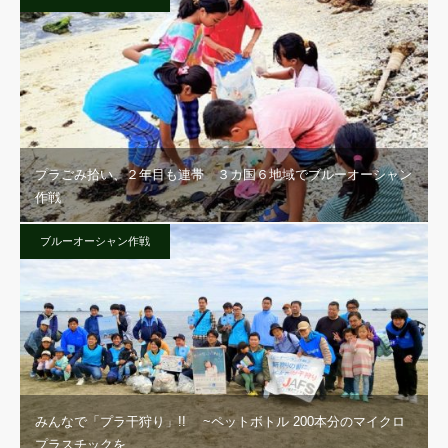
プラごみ拾い、２年目も連帯 ３カ国６地域でブルーオーシャン
作戦
ブルーオーシャン作戦
みんなで「プラ干狩り」!! ~ペットボトル 200本分のマイクロ
プラスチックを…