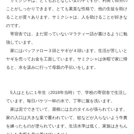
サミクシャは、とてもおとなしい女の子ですが、利発で自分の
ことがしっかりできます。とても素直な性格で、他の生徒を助け
ることが度々あります。サミクシャは、人を助けることが好きな
のです。
寄宿舎では、まだ習っていないマラティー語が書けるように勉
強しています。
家にはバッファロー３頭とヤギが４頭います。生活が苦しいと
ヤギを売ってお金を工面しています。サミクシャは休暇で家に帰
ると、水を汲みに行って母親の手伝いをします。
5人はともに１年生（2018年当時）で、学校の寄宿舎で生活し
ています。毎日バケツ一杯の水で、丁寧に服を洗います。
家は泥でできていて、屋根には土のタイルが張られています。
家の入口は大きな葉で覆われていて、蚊などが入らないよう牛糞
を練ったものが塗られています。生活水準は低く、家族はきちん