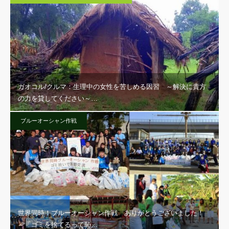
ガオコル/クルマ：生理中の女性を苦しめる因習 ～解決に貴方
の力を貸してください～…
ブルーオーシャン作戦
世界同時！ブルーオーシャン作戦 ありがとうございました！
～「ゴミを捨てるって恥…