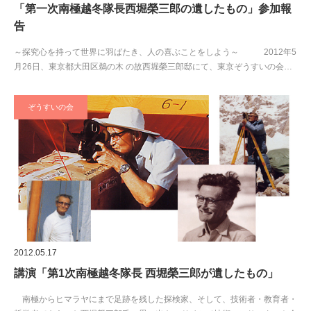
「第一次南極越冬隊長西堀榮三郎の遺したもの」参加報
告
～探究心を持って世界に羽ばたき、人の喜ぶことをしよう～ 2012年5
月26日、東京都大田区鵜の木 の故西堀榮三郎邸にて、東京ぞうすいの会…
ぞうすいの会
2012.05.17
講演「第1次南極越冬隊長 西堀榮三郎が遺したもの」
南極からヒマラヤにまで足跡を残した探検家、そして、技術者・教育者・