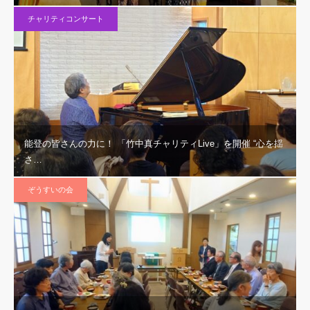
チャリティコンサート
能登の皆さんの力に！ 「竹中真チャリティLive」を開催 “心を揺
さ…
ぞうすいの会