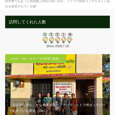
哲学者でもあった西堀榮三郎氏の思い出を、ドイツで技術コンサルタント会
社を経営されている御…
訪問してくれた人数
Since 2009.7.26
クルマ・ガル（もう一つの生理の貧困）
「クルマ・ガル」から本来の家へ：マハラシュトラ州ガッチロリ
で起きている変化（De…