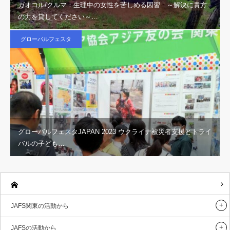
ガオコル/クルマ：生理中の女性を苦しめる因習 ～解決に貴方
の力を貸してください～…
グローバルフェスタ
グローバルフェスタJAPAN 2023 ウクライナ被災者支援とトライ
バルの子ども…
JAFS関東の活動から
JAFSの活動から