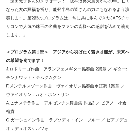
瀬田敦子さんのメッセージ：「阪神淡路大震災から30年。亡く
なった友の冥福を祈り、能登半島の皆さんの力にもなれるよう演
奏します。第2部のプログラムは、常に共に歩んできたJAFSチャ
リコンで人気の珠玉の名曲をファンの皆様への感謝を込めて演奏
します。」
＜プログラム第１部＞ アジアから羽ばたく若き才能が、未来へ
の希望を奏でます！
J.ロドリーゴ作曲 アランフェスギター協奏曲 2楽章 ／ ギター:
チンナワット・テムクムクン
F.メンデルスゾーン作曲 ヴァイオリン協奏曲ホ短調 1楽章 ／
ヴァイオリン : カオ・ホン・リン
A.ヒナステラ作曲 アルゼンチン舞曲集 作品2 ／ ピアノ：小倉
裕貴
G.ガーシュイン作曲 ラプソディ・イン・ブルー ／ ピアノデュ
オ：デュオスケルツォ