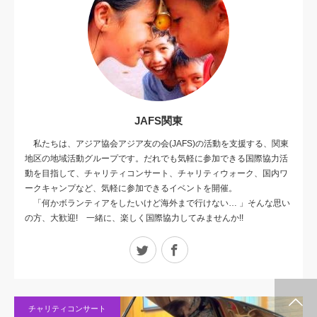
JAFS関東
私たちは、アジア協会アジア友の会(JAFS)の活動を支援する、関東
地区の地域活動グループです。だれでも気軽に参加できる国際協力活
動を目指して、チャリティコンサート、チャリティウォーク、国内ワ
ークキャンプなど、気軽に参加できるイベントを開催。
「何かボランティアをしたいけど海外まで行けない… 」そんな思い
の方、大歓迎! 一緒に、楽しく国際協力してみませんか!!
Twitter
Facebook
シェア
管理人にメッセージを送る
お問合せ（JAFS）
チャリティコンサート