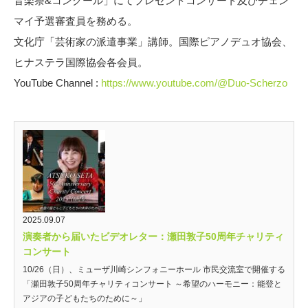
音楽祭&コンクール」にてプレゼントコンサート及びチェン
マイ予選審査員を務める。
文化庁「芸術家の派遣事業」講師。国際ピアノデュオ協会、
ヒナステラ国際協会各会員。
YouTube Channel :
https://www.youtube.com/@Duo-Scherzo
2025.09.07
演奏者から届いたビデオレター：瀬田敦子50周年チャリティ
コンサート
10/26（日）、ミューザ川崎シンフォニーホール 市民交流室で開催する
「瀬田敦子50周年チャリティコンサート ～希望のハーモニー：能登と
アジアの子どもたちのために～」