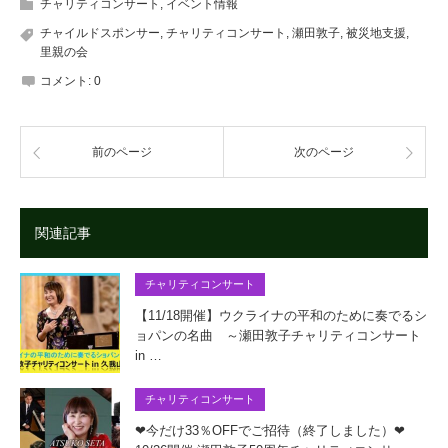
チャリティコンサート
,
イベント情報
チャイルドスポンサー
,
チャリティコンサート
,
瀬田敦子
,
被災地支援
,
里親の会
コメント:
0
前のページ
次のページ
関連記事
チャリティコンサート
【11/18開催】ウクライナの平和のために奏でるシ
ョパンの名曲 ～瀬田敦子チャリティコンサート
in …
チャリティコンサート
❤今だけ33％OFFでご招待（終了しました）❤