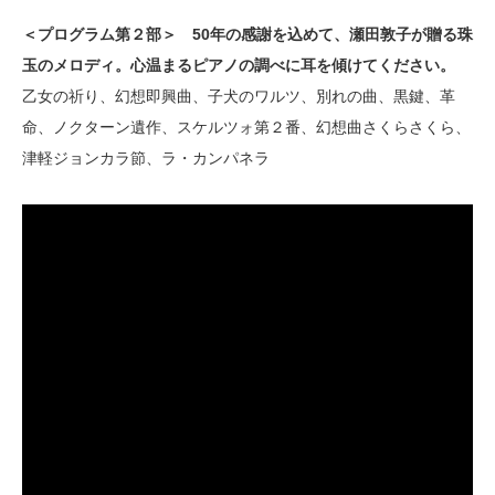
＜プログラム第２部＞ 50年の感謝を込めて、瀬田敦子が贈る珠
玉のメロディ。心温まるピアノの調べに耳を傾けてください。
乙女の祈り、幻想即興曲、子犬のワルツ、別れの曲、黒鍵、革
命、ノクターン遺作、スケルツォ第２番、幻想曲さくらさくら、
津軽ジョンカラ節、ラ・カンパネラ