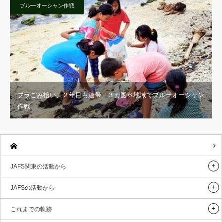
ブルーオーシャン作戦
プラごみ拾い、２年目も連帯 ３カ国６地域でブルーオーシャン
作戦
JAFS関東の活動から
JAFSの活動から
これまでの軌跡