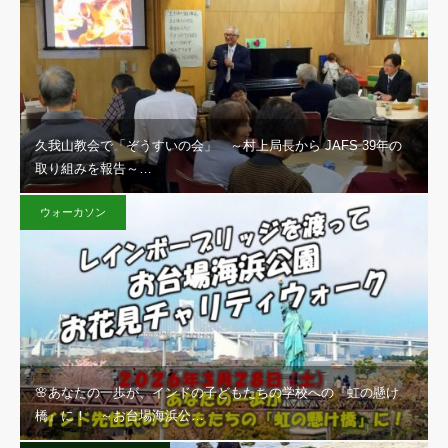
久我山教会で「ぞうすいの会」 ～村上局長から JAFS 39年の
取り組みを報告～…
ウォーカソン
🌸あなたの一歩が、インドの子どもたちの学校への『虹の懸け
橋』に！ ～お台場海浜公…