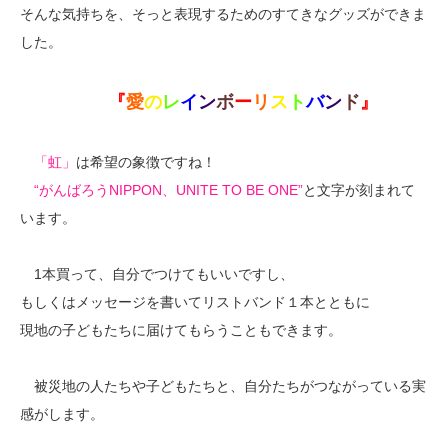
そんな気持ちを、そっと表現するためのすてきなグッズができま
した。
『
愛
の
レ
イ
ン
ボ
ー
リ
ス
ト
バ
ン
ド
』
「虹」
は希望の象徴ですね！
“がんばろうNIPPON、UNITE TO BE ONE”
と文字が刻まれて
います。
1本買って、自分でつけてもいいですし、
もしくはメッセージを書いてリストバンド１本とともに
現地の子どもたちに届けてもらうこともできます。
被災地の人たちや子どもたちと、自分たちがつながっている実
感がします。