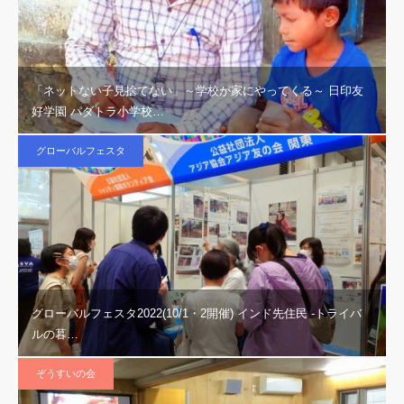
「ネットない子見捨てない」～学校が家にやってくる～ 日印友
好学園 パダトラ小学校…
グローバルフェスタ
グローバルフェスタ2022(10/1・2開催) インド先住民 -トライバ
ルの暮…
ぞうすいの会