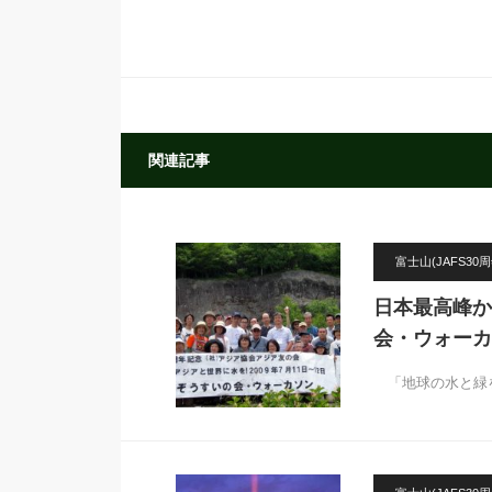
関連記事
富士山(JAFS30周
日本最高峰か
会・ウォーカ
「地球の水と緑を大