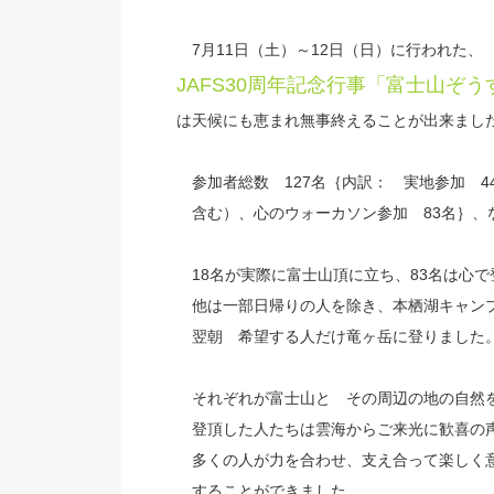
7月11日（土）～12日（日）に行われた、
JAFS30周年記念行事「富士山ぞ
は天候にも恵まれ無事終えることが出来まし
参加者総数 127名｛内訳： 実地参加 
含む）、心のウォーカソン参加 83名｝、
18名が実際に富士山頂に立ち、83名は心で
他は一部日帰りの人を除き、本栖湖キャン
翌朝 希望する人だけ竜ヶ岳に登りました
それぞれが富士山と その周辺の地の自然
登頂した人たちは雲海からご来光に歓喜の
多くの人が力を合わせ、支え合って楽しく
することができました。