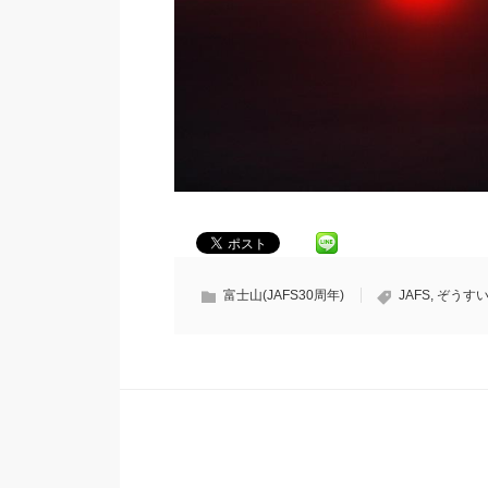
富士山(JAFS30周年)
JAFS
,
ぞうす