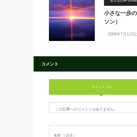
富士山(JAFS30周
小さな一歩の
ソン）
2009年7月11日
コメント
コメント ( 0 )
この記事へのコメントはありません。
名前
( 必須 )