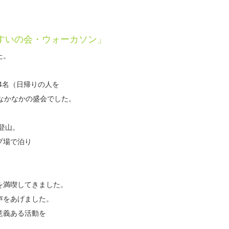
うすいの会・ウォーカソン」
た。
44名（日帰りの人を
なかなかの盛会でした。
登山。
プ場で泊り
。
を満喫してきました。
声をあげました。
意義ある活動を