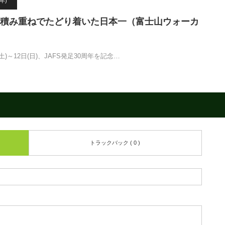
年)
積み重ねでたどり着いた日本一（富士山ウォーカ
(土)～12日(日)、JAFS発足30周年を記念…
トラックバック ( 0 )