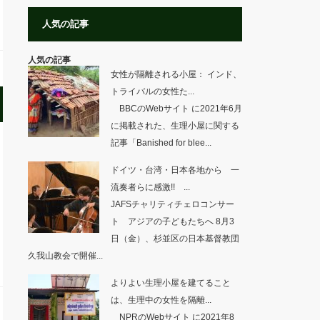
人気の記事
人気の記事
女性が隔離される小屋： インド、
トライバルの女性た...
BBCのWebサイト に2021年6月
に掲載された、生理小屋に関する
記事「Banished for blee...
ドイツ・台湾・日本各地から 一
流奏者らに感激!! ...
JAFSチャリティチェロコンサー
ト アジアの子どもたちへ 8月3
日（金）、杉並区の日本基督教団
久我山教会で開催...
よりよい生理小屋を建てること
は、生理中の女性を隔離...
NPRのWebサイト に2021年8