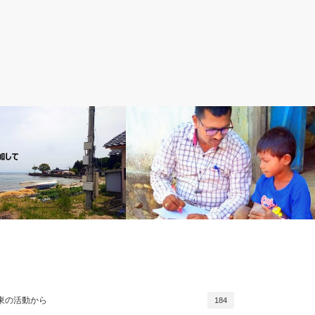
活動から
JAFSの活動から
震被災地での支援活動に参加
「ネットない子見捨てない」～学校が家
関東の活動から
184
にやってくる～ 日印友好学園 パダトラ