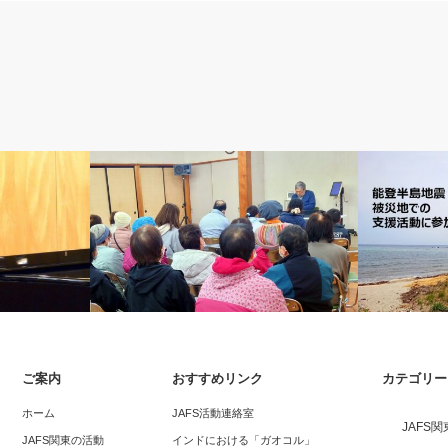
チャリティコンサート
JAFS関東の
ご案内
おすすめリンク
カテゴリー
ンサート：ひ
能登に笑顔と歌声を！ 炊き出しとピア
能登半島地
ホーム
JAFS活動連絡室
JAFS
たちへ
ノコンサートの記録
して
JAFS関東の活動
インドにおける「ガオコル」