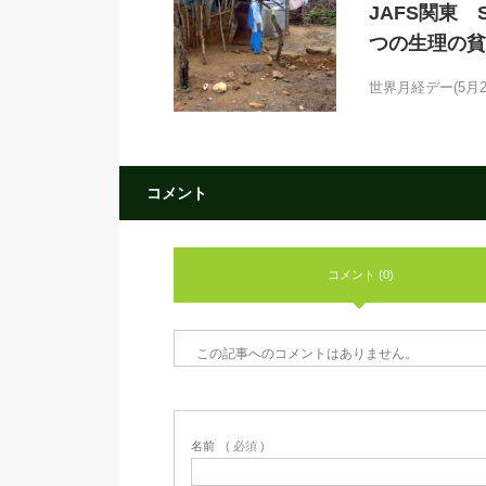
JAFS関東 
つの生理の貧
世界月経デー(5月
コメント
コメント (0)
この記事へのコメントはありません。
名前
( 必須 )