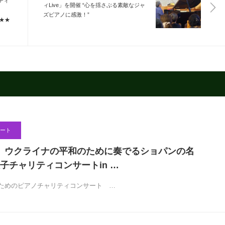
ティ
ィLive」を開催 “心を揺さぶる素敵なジャ
開催
ズピアノに感激！”
★★
ート
開催】ウクライナの平和のために奏でるショパンの名
子チャリティコンサートin …
ためのピアノチャリティコンサート …