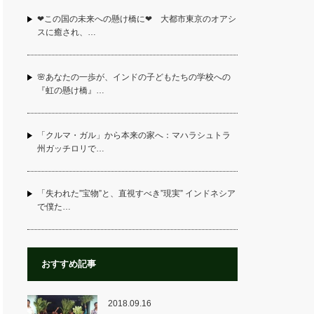
❤この国の未来への懸け橋に❤ 大都市東京のオアシ
スに癒され、…
🌸あなたの一歩が、インドの子どもたちの学校への
『虹の懸け橋』…
「クルマ・ガル」から本来の家へ：マハラシュトラ
州ガッチロリで…
「失われた”宝物”と、直視すべき”現実” インドネシア
で僕た…
おすすめ記事
2018.09.16