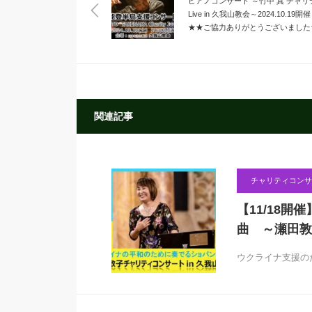
ピアノコンサート ～竹中 真 チャリ
Live in 久我山教会～2024.10.19
★★ご協力ありがとうございました
関連記事
チャリティコンサ
【11/18
曲 ～瀬田敦
ウクライナ支援の