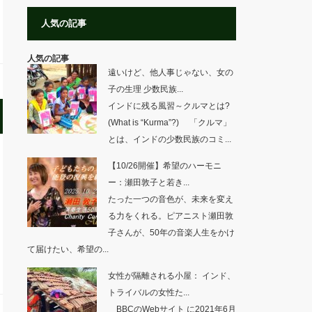
人気の記事
人気の記事
遠いけど、他人事じゃない、女の
子の生理 少数民族...
インドに残る風習～クルマとは?
(What is “Kurma”?) 「クルマ」
とは、インドの少数民族のコミ...
【10/26開催】希望のハーモニ
ー：瀬田敦子と若き...
たった一つの音色が、未来を変え
る力をくれる。ピアニスト瀬田敦
子さんが、50年の音楽人生をかけ
て届けたい、希望の...
女性が隔離される小屋： インド、
トライバルの女性た...
BBCのWebサイト に2021年6月