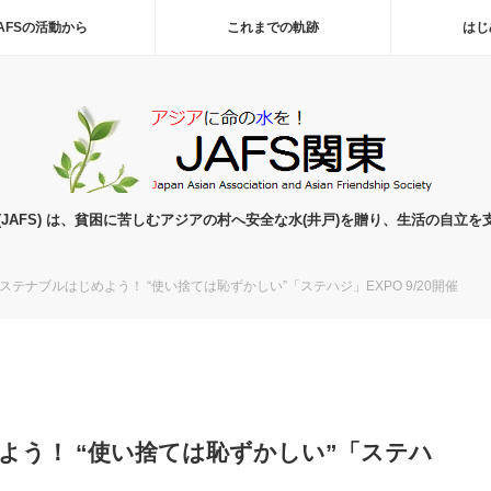
AFSの活動から
これまでの軌跡
はじ
(JAFS) は、貧困に苦しむアジアの村へ安全な水(井戸)を贈り、生活の自立を
ステナブルはじめよう！ “使い捨ては恥ずかしい”「ステハジ」EXPO 9/20開催
よう！ “使い捨ては恥ずかしい”「ステハ