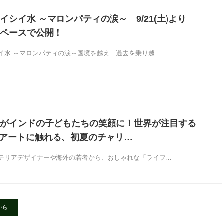
イシイ水 ～マロンパティの涙～ 9/21(土)より
ペースで公開！
イ水 ～マロンパティの涙～国境を越え、過去を乗り越…
がインドの子どもたちの笑顔に！世界が注目する
I」アートに触れる、初夏のチャリ…
テリアデザイナーや海外の若者から、おしゃれな「ライフ…
から