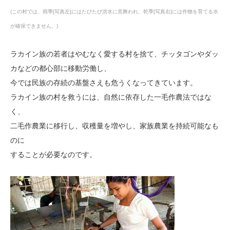
(この村では、雨季[写真左]にはたびたび洪水に見舞われ、乾季[写真右]には作物を育てる水
が確保できません。)
ラカイン族の若者はやむなく愛する村を捨て、チッタゴンやダッ
カなどの都心部に移動労働し、
今では民族の存続の基盤さえも危うくなってきています。
ラカイン族の村を救うには、自然に依存した一毛作農法ではな
く、
二毛作農業に移行し、収穫量を増やし、家族農業を持続可能なも
のに
することが必要なのです。