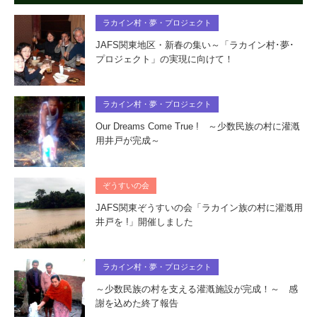
ラカイン村・夢・プロジェクト
JAFS関東地区・新春の集い～「ラカイン村･夢･
プロジェクト」の実現に向けて！
ラカイン村・夢・プロジェクト
Our Dreams Come True ! ～少数民族の村に灌漑
用井戸が完成～
ぞうすいの会
JAFS関東ぞうすいの会「ラカイン族の村に灌漑用
井戸を !」開催しました
ラカイン村・夢・プロジェクト
～少数民族の村を支える灌漑施設が完成！～ 感
謝を込めた終了報告