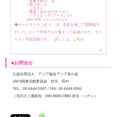
・滝廉太郎の「花」
・兎のダンス
・ふるさと
・風笛～あすかのテーマ～
・ノヴェレッテ(プーランク)
※曲目は変更になることがあります。
◆オーケストラ つむぐ は、音楽を通じて国際協力
がしたいという学生たちが集まって結成された、チャ
リティ学生団体です。 詳しくは、
こちら
■お問合せ
公益社団法人 アジア協会アジア友の会
JAFS関東活動委員会 担当：田中
TEL：06-6444-0587 / FAX: 06-6444-0581
（当日のご連絡先：090-9688-0984 担当：ハナシ）