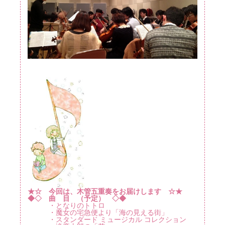
★☆ 今回は、木管五重奏をお届けします ☆★
◆◇ 曲 目 （予定） ◇◆
・となりのトトロ
・魔女の宅急便より「海の見える街」
・スタンダード ミュージカル コレクション