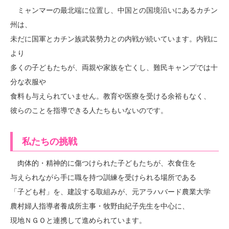
ミャンマーの最北端に位置し、中国との国境沿いにあるカチン
州は、
未だに国軍とカチン族武装勢力との内戦が続いています。内戦に
より
多くの子どもたちが、両親や家族を亡くし、難民キャンプでは十
分な衣服や
食料も与えられていません。教育や医療を受ける余裕もなく、
彼らのことを指導できる人たちもいないのです。
私たちの挑戦
肉体的・精神的に傷つけられた子どもたちが、衣食住を
与えられながら手に職を持つ訓練を受けられる場所である
「子ども村」を、建設する取組みが、元アラハバード農業大学
農村婦人指導者養成所主事・牧野由紀子先生を中心に、
現地ＮＧＯと連携して進められています。