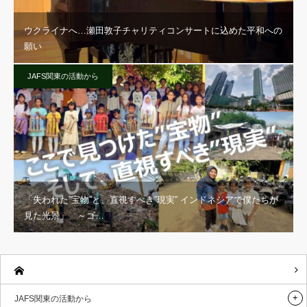
ウクライナへ…瀬田敦子チャリティコンサートに込めた平和への
願い
JAFS関東の活動から
「失われた”宝物”と、直視すべき”現実” インドネシアで僕たちが
見た光景」 ～ゴ…
JAFS関東の活動から