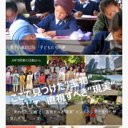
里子の笑顔(18) 「子どもたちの夢」
JAFS関東の活動から
「失われた”宝物”と、直視すべき”現実” インドネシアで僕たちが
見た光景」 ～ゴ…