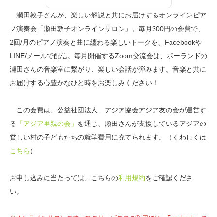
瀬田敦子さんが、楽しい解説と共にお届けするオンラインピア
ノ演奏会「瀬田敦子オンラインサロン」。毎月300円の会費で、
2回/月のピアノ演奏と曲に纏わる楽しいトークを、Facebookや
LINE/メールで配信。毎月開催するZoom交流会は、ポーランドの
瀬田さんの音楽室に繋がり、楽しい会話が弾みます。音楽と共に
お届けする心豊かなひと時をお楽しみください！
この会費は、公益社団法人 アジア協会アジア友の会が運営す
る
「アジア里親の会」
を通じ、瀬田さんが支援しているアジアの
貧しい村の子どもたちの就学費用に充てられます。（くわしくは
こちら
）
お申し込みに当たっては、こちらの
利用規約
をご確認くださ
い。