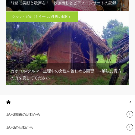
能登に笑顔と歌声を！ 炊き出しとピアノコンサートの記録
クルマ・ガル（もう一つの生理の貧困）
ガオコル/クルマ：生理中の女性を苦しめる因習 ～解決に貴方
の力を貸してください～…
JAFS関東の活動から
JAFSの活動から