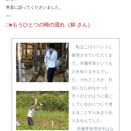
率直に語ってくださいました。
—-
□■もうひとつの時の流れ（林 さん）
私はこのイベントに
参加させていただくま
で、共働学舎というも
のを知りませんでし
た。それどころか、社
会になじめなかった
方々がどのように過ご
しているかについて考
えることすらあまりあ
りませんでした。
共働学舎滞在中はな