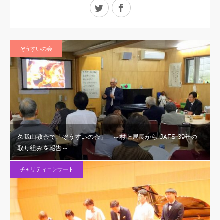
Twitter
Facebook
ぞうすいの会
久我山教会で「ぞうすいの会」 ～村上局長から JAFS 39年の
取り組みを報告～…
チャリティコンサート