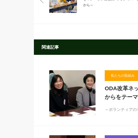
から～
関連記事
私たちの取組み
ODA改革ネ
からをテーマ
～ボランティア