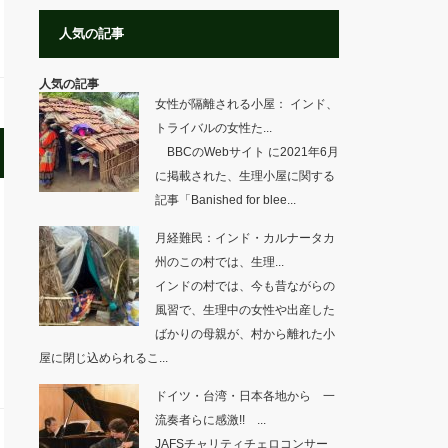
人気の記事
人気の記事
女性が隔離される小屋： インド、
トライバルの女性た...
BBCのWebサイト に2021年6月
に掲載された、生理小屋に関する
記事「Banished for blee...
月経難民：インド・カルナータカ
州のこの村では、生理...
インドの村では、今も昔ながらの
風習で、生理中の女性や出産した
ばかりの母親が、村から離れた小
屋に閉じ込められるこ...
ドイツ・台湾・日本各地から 一
流奏者らに感激!! ...
JAFSチャリティチェロコンサー