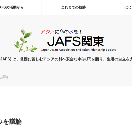
AFSの活動から
これまでの軌跡
はじ
(JAFS) は、貧困に苦しむアジアの村へ安全な水(井戸)を贈り、生活の自立を
を議論
みを議論