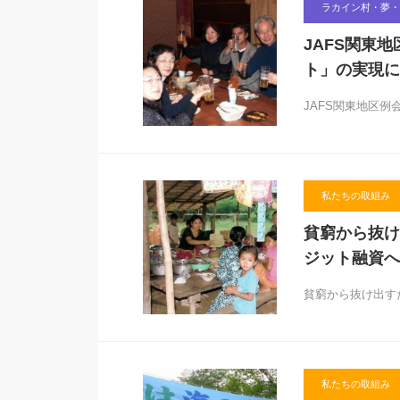
ラカイン村・夢・
JAFS関東
ト」の実現に
JAFS関東地区例
私たちの取組み
貧窮から抜け
ジット融資へ
貧窮から抜け出す
私たちの取組み