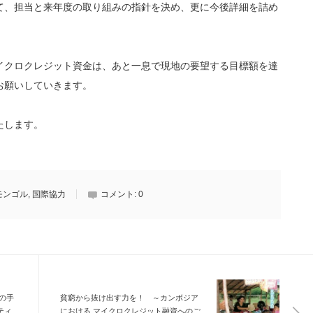
て、担当と来年度の取り組みの指針を決め、更に今後詳細を詰め
クロクレジット資金は、あと一息で現地の要望する目標額を達
お願いしていきます。
たします。
モンゴル
,
国際協力
コメント:
0
の手
貧窮から抜け出す力を！ ～カンボジア
ティ
における マイクロクレジット融資へのご