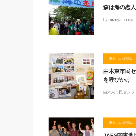
森は海の恋人
by mizuyama-oyst
私たちの取組み
由木東市民セ
を呼びかけ
由木東市民センター
私たちの取組み
JAFS関東地