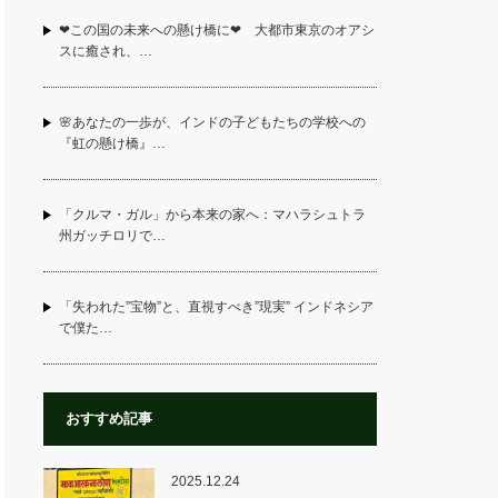
❤この国の未来への懸け橋に❤ 大都市東京のオアシ
スに癒され、…
🌸あなたの一歩が、インドの子どもたちの学校への
『虹の懸け橋』…
「クルマ・ガル」から本来の家へ：マハラシュトラ
州ガッチロリで…
「失われた”宝物”と、直視すべき”現実” インドネシア
で僕た…
おすすめ記事
2025.12.24