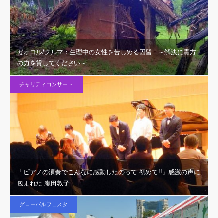
ガオコル/クルマ：生理中の女性を苦しめる因習 ～解決に貴方
の力を貸してください～…
チャリティコンサート
「ピアノの演奏でこんなに感動したのって 初めて!!」感激の声に
包まれた 瀬田敦子…
グローバルフェスタ