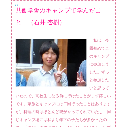
共働学舎のキャンプで学んだこ
と （石井 杏樹）
私は、今
回初めてこ
のキャンプ
に参加しま
した。ずっ
と参加した
いと思って
いたので、高校生になる前に行けたことがまず嬉しい
です。家族とキャンプには二回行ったことはあります
が、料理の時はほとんど親がやってくれていたし、同
じキャンプ場には私より年下の子たちが多かったの