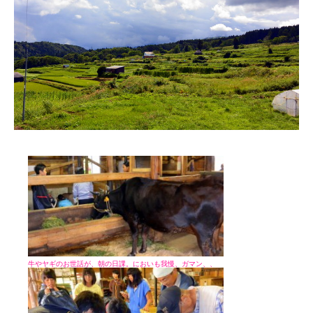
牛やヤギのお世話が、朝の日課。においも我慢、ガマン、、