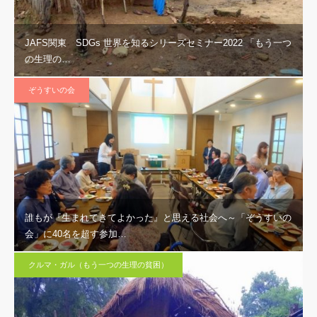
JAFS関東 SDGs 世界を知るシリーズセミナー2022 「もう一つ
の生理の…
ぞうすいの会
誰もが『生まれてきてよかった』と思える社会へ～「ぞうすいの
会」に40名を超す参加…
クルマ・ガル（もう一つの生理の貧困）