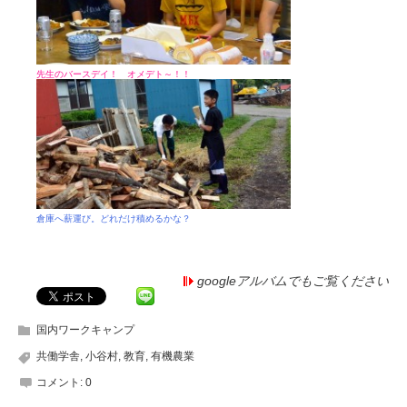
先生のバースデイ！ オメデト～！！
倉庫へ薪運び。どれだけ積めるかな？
googleアルバムでもご覧ください
国内ワークキャンプ
共働学舎
,
小谷村
,
教育
,
有機農業
コメント:
0