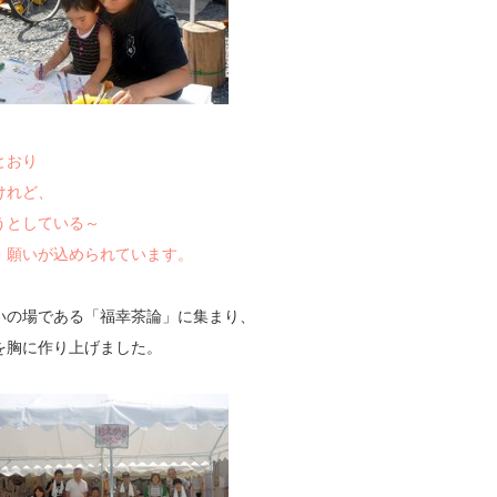
のとおり
れど、
している～
・願いが込められています。
の場である「福幸茶論」に集まり、
を胸に作り上げました。