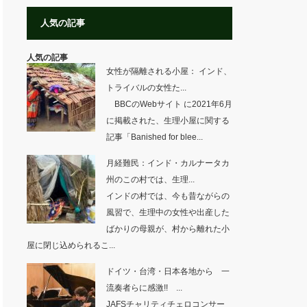
人気の記事
人気の記事
女性が隔離される小屋： インド、
トライバルの女性た...
BBCのWebサイト に2021年6月
に掲載された、生理小屋に関する
記事「Banished for blee...
月経難民：インド・カルナータカ
州のこの村では、生理...
インドの村では、今も昔ながらの
風習で、生理中の女性や出産した
ばかりの母親が、村から離れた小
屋に閉じ込められるこ...
ドイツ・台湾・日本各地から 一
流奏者らに感激!! ...
JAFSチャリティチェロコンサー