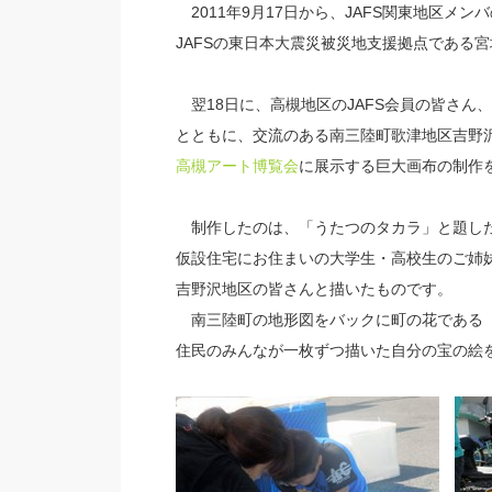
2011年9月17日から、JAFS関東地区メ
JAFSの東日本大震災被災地支援拠点である
翌18日に、高槻地区のJAFS会員の皆さん
とともに、交流のある南三陸町歌津地区吉野
高槻アート博覧会
に展示する巨大画布の制作
制作したのは、「うたつのタカラ」と題した幅
仮設住宅にお住まいの大学生・高校生のご姉
吉野沢地区の皆さんと描いたものです。
南三陸町の地形図をバックに町の花である
住民のみんなが一枚ずつ描いた自分の宝の絵