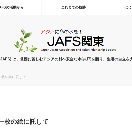
AFSの活動から
これまでの軌跡
はじ
(JAFS) は、貧困に苦しむアジアの村へ安全な水(井戸)を贈り、生活の自立を
一枚の絵に託して
一枚の絵に託して