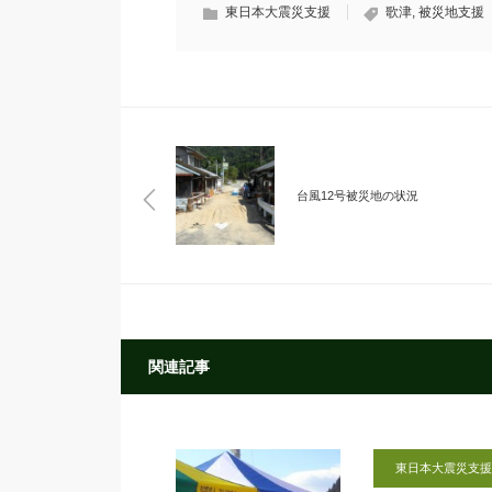
東日本大震災支援
歌津
,
被災地支援
台風12号被災地の状況
関連記事
東日本大震災支援