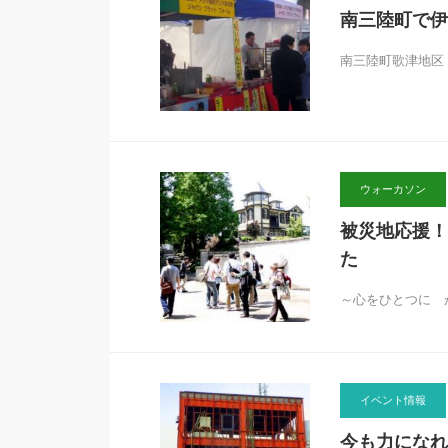
南三陸町で伊
南三陸町歌津地区
ウォーカソン
被災地応援！
た
～心をひとつに 
イベント情報
今も力になれ