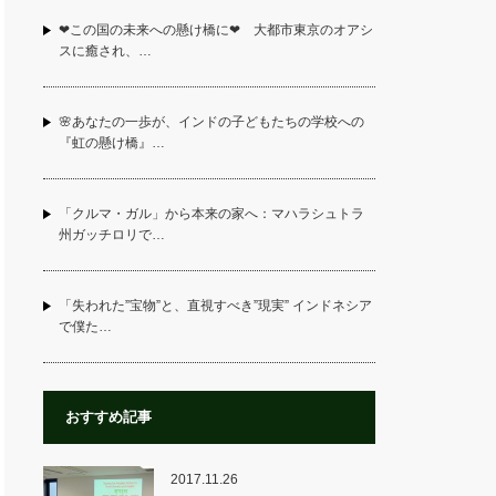
❤この国の未来への懸け橋に❤ 大都市東京のオアシ
スに癒され、…
🌸あなたの一歩が、インドの子どもたちの学校への
『虹の懸け橋』…
「クルマ・ガル」から本来の家へ：マハラシュトラ
州ガッチロリで…
「失われた”宝物”と、直視すべき”現実” インドネシア
で僕た…
おすすめ記事
2017.11.26