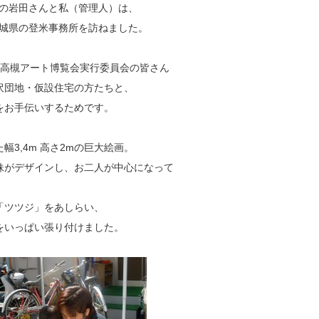
ンバの岩田さんと私（管理人）は、
宮城県の登米事務所を訪ねました。
、高槻アート博覧会実行委員会の皆さん
沢団地・仮設住宅の方たちと、
をお手伝いするためです。
3,4m 高さ2mの巨大絵画。
妹がデザインし、お二人が中心になって
「ツツジ」をあしらい、
をいっぱい張り付けました。