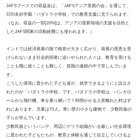
JAFSブースでの収益金は、「JAFSアジア里親の会」を通じて、
日印友好学園「パダトラ小学校」での教育支援に充てられます。
（なお、収益の一部[20%]は、アジアの貧窮地域の支援を目的と
したJAFS関東の活動経費にも使われます。）
インドでは経済発展の陰で格差が大きく広がり、発展の恩恵を受
けられないまま社会的弱者に追いやられた人々は、教育を受ける
ことも職に就くことも難しく、貧困の連鎖の中で苦しんでいま
す。
こうした環境に置かれた子ども達が、就学できるようにと設立さ
れたのが「パダトラ小学校」です。パダドラ小学校は、バンガロ
ールから飛行機、車を乗り継いで７時間かかる人里離れた村はず
れにあります。児童は70人。青い壁の小さな建物で、少数民族の
子らが学んでいます。
少数民族というハンデ、周辺にゲリラ組織がいる厳しい社会環境
に置かれた子どもたちが、教育と体験を通じて自立していけるよ