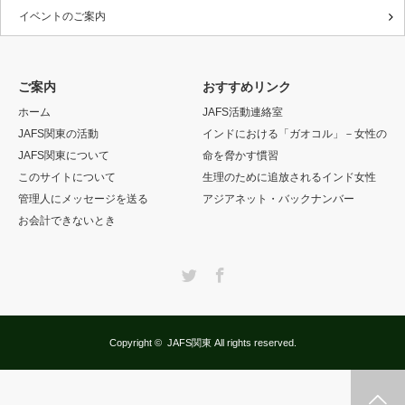
イベントのご案内
ご案内
おすすめリンク
ホーム
JAFS活動連絡室
JAFS関東の活動
インドにおける「ガオコル」－女性の
JAFS関東について
命を脅かす慣習
このサイトについて
生理のために追放されるインド女性
管理人にメッセージを送る
アジアネット・バックナンバー
お会計できないとき
Twitter
Facebook
Copyright ©
JAFS関東
All rights reserved.
シェア
管理人にメッセージを送る
お問合せ（JAFS）