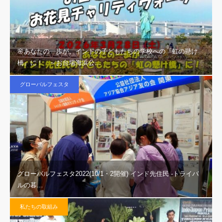
🌸あなたの一歩が、インドの子どもたちの学校への『虹の懸け
橋』に！ ～お台場海浜公…
グローバルフェスタ
グローバルフェスタ2022(10/1・2開催) インド先住民 -トライバ
ルの暮…
私たちの取組み