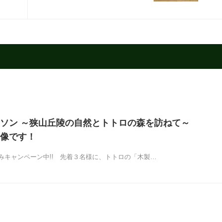
ソン ～狭山丘陵の自然とトトロの森を訪ねて～
像です！
みキャンペーン中!! 先着３名様に、トトロの「木製…