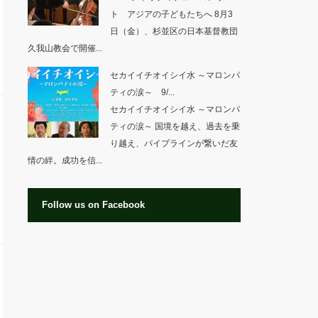
ト アジアの子どもたちへ 8月3
日（金）、杉並区の日本基督教団
久我山教会で開催...
セカイイチオイシイ水 ～マロンパ
ティの涙～ 9/...
セカイイチオイシイ水 ～マロンパ
ティの涙～ 国境を越え、過去を乗
り越え、パイプラインが繋いだ友
情の絆。成功を信...
Follow us on Facebook