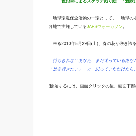
色鉛筆によるスケッチぬり絵 「新緑に
地球環境保全活動の一環として、「地球の水
各地で実施している
JAFSウォーカソン
。
来る2010年5月29日(土)、春の花が咲き誇
待ちきれないあなた、まだ迷っているあな
「是非行きたい」 と、思っていただけたら
(開始するには、画面クリックの後、画面下部