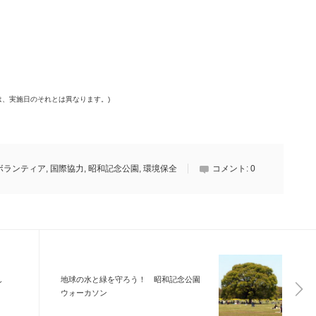
は、実施日のそれとは異なります。)
ボランティア
,
国際協力
,
昭和記念公園
,
環境保全
コメント:
0
し
地球の水と緑を守ろう！ 昭和記念公園
ウォーカソン