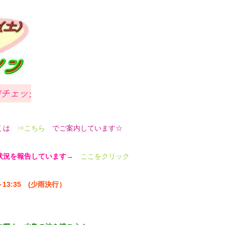
てみました !!
くは
⇒こちら
でご案内しています☆
状況を報告しています→
ここをクリック
13:35 (少雨決行）