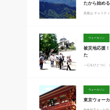
たから始める
高尾山 チャリテ
ウォーカソン
被災地応援！
た
～心をひとつに 
ウォーカソン
東京ウォーカ
御参加下さった皆