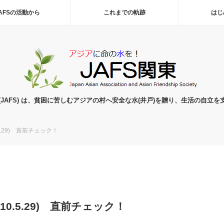
AFSの活動から
これまでの軌跡
はじ
(JAFS) は、貧困に苦しむアジアの村へ安全な水(井戸)を贈り、生活の自立を
.29) 直前チェック！
0.5.29) 直前チェック！