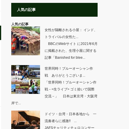
人気の記事
人気の記事
女性が隔離される小屋： インド、
トライバルの女性た...
BBCのWebサイト に2021年6月
に掲載された、生理小屋に関する
記事「Banished for blee...
世界同時！ブルーオーシャン作
戦 ありがとうございま...
「世界同時！ブルーオーシャン作
戦－<生ライブ> ゴミ拾いで国際
交流－」 日本は東京湾・大阪湾
岸で...
ドイツ・台湾・日本各地から 一
流奏者らに感激!! ...
JAFSチャリティチェロコンサー