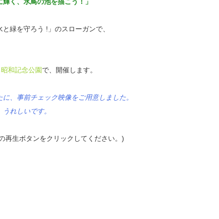
輝く、水鳥の池を描こう！」
と緑を守ろう !」のスローガンで、
る
昭和記念公園
で、開催します。
たに、事前チェック映像をご用意しました。
、うれしいです。
の再生ボタンをクリックしてください。)